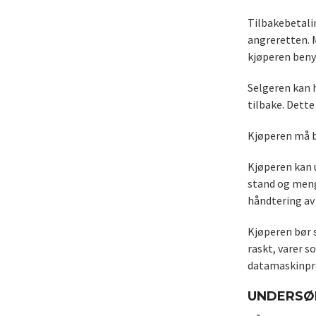
Tilbakebetali
angreretten. 
kjøperen beny
Selgeren kan h
tilbake. Dette
Kjøperen må b
Kjøperen kan 
stand og meng
håndtering av 
Kjøperen bør s
raskt, varer s
datamaskinpro
UNDERSØ