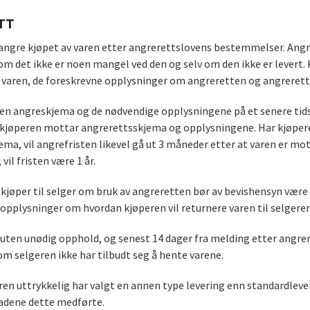
TT
angre kjøpet av varen etter angrerettslovens bestemmelser. Angre
 om det ikke er noen mangel ved den og selv om den ikke er levert
t varen, de foreskrevne opplysninger om angreretten og angreret
en angreskjema og de nødvendige opplysningene på et senere tidsp
 kjøperen mottar angrerettsskjema og opplysningene. Har kjøpere
ema, vil angrefristen likevel gå ut 3 måneder etter at varen er m
 vil fristen være 1 år.
kjøper til selger om bruk av angreretten bør av bevishensyn være s
opplysninger om hvordan kjøperen vil returnere varen til selgeren
uten unødig opphold, og senest 14 dager fra melding etter angrere
m selgeren ikke har tilbudt seg å hente varene.
n uttrykkelig har valgt en annen type levering enn standardlever
adene dette medførte.