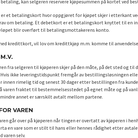
 betaling, kan selgeren reservere kjøpesummen på kortet ved best
 er et betalingskort hvor oppgjøret for kjøpet skjer i etterkant v
av om betaling. Et debetkort er et betalingskort knyttet til en 
eløpet blir overført til betalingsmottakerens konto.
med kredittkort, vil lov om kredittkjøp m.m. komme til anvendelse
M.V.
ren fra selgeren til kjøperen skjer på den måte, på det sted og til 
Hvis ikke leveringstidspunkt fremgår av bestillingsløsningen elle
er innen rimelig tid og senest 30 dager etter bestillingen fra kunde
få varen fraktet til bestemmelsesstedet på egnet måte og på vanl
mindre annet er særskilt avtalt mellom partene.
 FOR VAREN
aren går over på kjøperen når tingen er overtatt av kjøperen i hen
rta en vare som er stilt til hans eller hennes rådighet etter avtale
 varen selv.