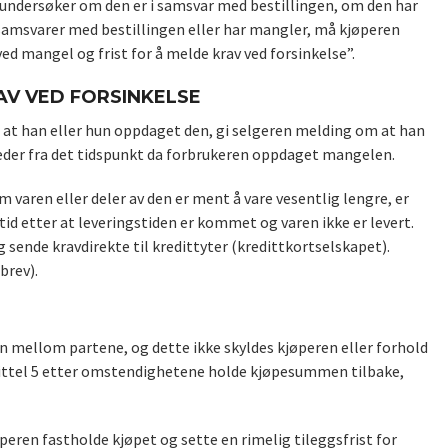
g undersøker om den er i samsvar med bestillingen, om den har
 samsvarer med bestillingen eller har mangler, må kjøperen
d mangel og frist for å melde krav ved forsinkelse”.
AV VED FORSINKELSE
 at han eller hun oppdaget den, gi selgeren melding om at han
neder fra det tidspunkt da forbrukeren oppdaget mangelen.
 varen eller deler av den er ment å vare vesentlig lengre, er
tid etter at leveringstiden er kommet og varen ikke er levert.
sende kravdirekte til kredittyter (kredittkortselskapet).
brev).
len mellom partene, og dette ikke skyldes kjøperen eller forhold
apittel 5 etter omstendighetene holde kjøpesummen tilbake,
peren fastholde kjøpet og sette en rimelig tileggsfrist for