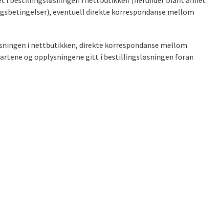
t i bestillingsløsningen i nettbutikken (herunder blant annet
ingsbetingelser), eventuell direkte korrespondanse mellom
øsningen i nettbutikken, direkte korrespondanse mellom
artene og opplysningene gitt i bestillingsløsningen foran