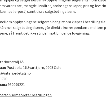
m kjøper og selger består av opplysningene selgeren gir om kjøpe
om varens art, mengde, kvalitet, andre egenskaper, pris og lever
eksempel e-post) samt disse salgsbetingelsene.
mellom opplysningene selgeren har gitt om kjøpet i bestillingsl
lkårene i salgsbetingelsene, går direkte korrespondanse mellom p
ene, så fremt det ikke strider mot bindende lovgivning.
teriørdetalj AS
sse:
Postboks 16 Svarttjern, 0908 Oslo
k@interiordetalj.no
1700
snr.:
952099221
person som foretar bestillingen.