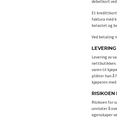
debetkort ved
Et kredittkort
faktura med kr
belastet og b
Ved betaling 
LEVERING 
Levering av va
nettbutikken. 
varen til kjøp
plikter han å 
kjøperen med 
RISIKOEN
Risikoen for v
unnlater å ove
egenskaper ved