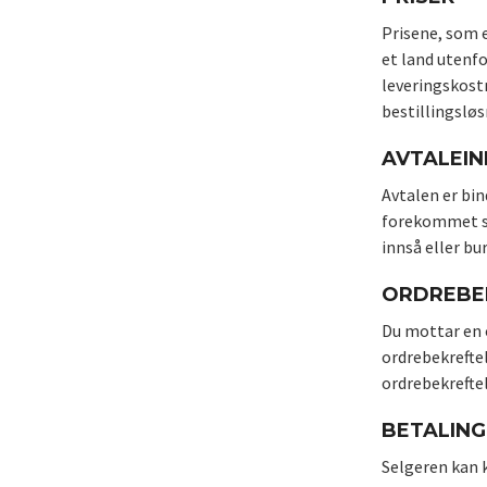
Prisene, som e
et land utenfo
leveringskostn
bestillingsløs
AVTALEI
Avtalen er bin
forekommet skr
innså eller bur
ORDREBE
Du mottar en 
ordrebekrefte
ordrebekrefte
BETALING
Selgeren kan k