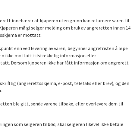
rett innebærer at kjøperen uten grunn kan returnere varen til
. Kjøperen må gi selger melding om bruk av angreretten innen 14
tsskjema er mottatt.
unkt enn ved levering av varen, begynner angrefristen å løpe
n ikke mottatt tilstrekkelig informasjon eller
ottatt. Dersom kjøperen ikke har fått informasjon om angrerett
kriftlig (angrerettsskjema, e-post, telefaks eller brev), og den
.
tten ble gitt, sende varene tilbake, eller overlevere dem til
ingen som selgeren tilbød, skal selgeren likevel ikke betale