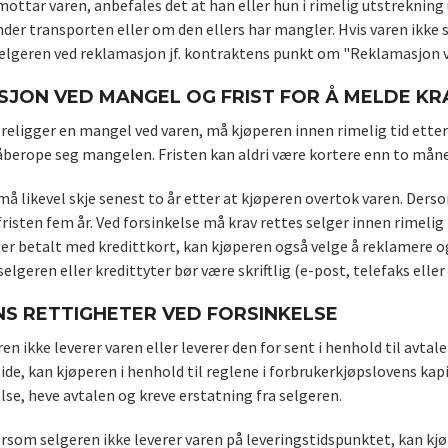
ottar varen, anbefales det at han eller hun i rimelig utstreknin
nder transporten eller om den ellers har mangler. Hvis varen ikke
selgeren ved reklamasjon jf. kontraktens punkt om "Reklamasjon ve
JON VED MANGEL OG FRIST FOR Å MELDE KR
religger en mangel ved varen, må kjøperen innen rimelig tid etter
 påberope seg mangelen. Fristen kan aldri være kortere enn to må
 likevel skje senest to år etter at kjøperen overtok varen. Dersom
isten fem år. Ved forsinkelse må krav rettes selger innen rimelig 
r betalt med kredittkort, kan kjøperen også velge å reklamere og 
selgeren eller kredittyter bør være skriftlig (e-post, telefaks eller 
S RETTIGHETER VED FORSINKELSE
n ikke leverer varen eller leverer den for sent i henhold til avta
side, kan kjøperen i henhold til reglene i forbrukerkjøpslovens k
lse, heve avtalen og kreve erstatning fra selgeren.
ersom selgeren ikke leverer varen på leveringstidspunktet, kan kjø