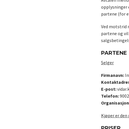
Avtalen mello
opplysninger 
partene (for 
Ved motstrid 
partene og vi
salgsbetingels
PARTENE
Selger
Firmanavn:
In
Kontaktadre
E-post:
vidar.
Telefon:
9002
Organisasjon
Kjøper er den 
PRISER