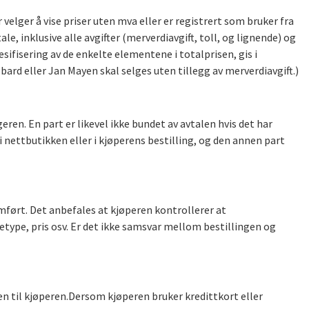
velger å vise priser uten mva eller er registrert som bruker fra
, inklusive alle avgifter (merverdiavgift, toll, og lignende) og
ifisering av de enkelte elementene i totalprisen, gis i
lbard eller Jan Mayen skal selges uten tillegg av merverdiavgift.)
ren. En part er likevel ikke bundet av avtalen hvis det har
 i nettbutikken eller i kjøperens bestilling, og den annen part
ført. Det anbefales at kjøperen kontrollerer at
type, pris osv. Er det ikke samsvar mellom bestillingen og
ren til kjøperen.Dersom kjøperen bruker kredittkort eller