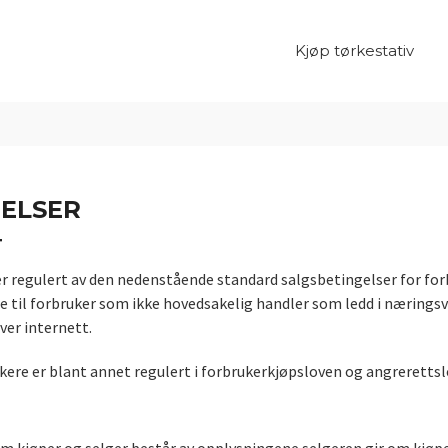
Kjøp tørkestativ
GELSER
T
er regulert av den nedenstående standard salgsbetingelser for for
are til forbruker som ikke hovedsakelig handler som ledd i nærin
over internett.
ukere er blant annet regulert i forbrukerkjøpsloven og angrerettsl