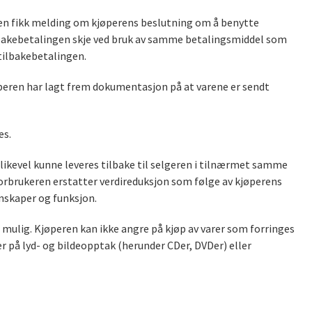
eren fikk melding om kjøperens beslutning om å benytte
ilbakebetalingen skje ved bruk av samme betalingsmiddel som
tilbakebetalingen.
jøperen har lagt frem dokumentasjon på at varene er sendt
es.
likevel kunne leveres tilbake til selgeren i tilnærmet samme
orbrukeren erstatter verdireduksjon som følge av kjøperens
enskaper og funksjon.
r mulig. Kjøperen kan ikke angre på kjøp av varer som forringes
ler på lyd- og bildeopptak (herunder CDer, DVDer) eller