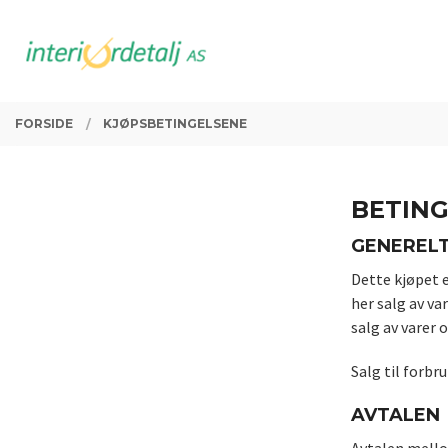
Gå
Lukk
PRODUKTER
til
innholdet
FORSIDE
KJØPSBETINGELSENE
BETIN
GENEREL
Dette kjøpet 
her salg av v
salg av varer 
Salg til forbr
AVTALEN