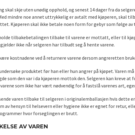
ng skal skje uten unødig opphold, og senest 14 dager fra da selg
Med mindre noe annet uttrykkelig er avtalt med kjøperen, skal t
ttet. Kjøperen skal ikke betale noen form for gebyr som følge av 
olde tilbakebetalingen tilbake til varene er mottatt, eller til k
 gjelder ikke når selgeren har tilbudt seg å hente varene.
ære kostnadene ved å returnere varene dersom angreretten bruk
undersøke produktet før han eller hun angrer på kjøpet. Varen må 
de som den var i da kjøperen mottok den. Selgeren kan kreve at f
varene som ikke har vært nødvendig for å fastslå varenes art, eg
ende varen tilbake til selgeren i originalemballasjen hvis dette e
om av hensyn til helsevern eller hygiene ikke er egnet for retur, el
grammer hvor forseglingen er brutt.
KELSE AV VAREN