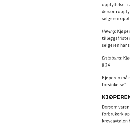
oppfyllelse fr
dersom oppfyll
selgeren oppfy
Heving
: Kjøpe
tilleggsfriste
selgeren har s
Erstatning
: Kj
§ 24.
Kjøperen må m
forsinkelse”.
KJØPEREN
Dersom varen h
forbrukerkjøp
kreveavtalen h