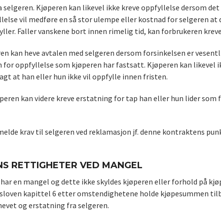
a selgeren. Kjøperen kan likevel ikke kreve oppfyllelse dersom det
else vil medføre en så stor ulempe eller kostnad for selgeren at de
ller. Faller vanskene bort innen rimelig tid, kan forbrukeren kreve
ren kan heve avtalen med selgeren dersom forsinkelsen er vesentlig
n for oppfyllelse som kjøperen har fastsatt. Kjøperen kan likevel
agt at han eller hun ikke vil oppfylle innen fristen.
øperen kan videre kreve erstatning for tap han eller hun lider som 
elde krav til selgeren ved reklamasjon jf. denne kontraktens pun
S RETTIGHETER VED MANGEL
ar en mangel og dette ikke skyldes kjøperen eller forhold på kjøpe
sloven kapittel 6 etter omstendighetene holde kjøpesummen tilba
evet og erstatning fra selgeren.