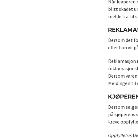
Når kjøperen m
blitt skadet u
melde fra til 
REKLAMAS
Dersom det fo
eller hun vil
Reklamasjon må
reklamasjonsfr
Dersom varen e
Meldingen til 
KJØPEREN
Dersom selgere
på kjøperens 
kreve oppfylle
Oppfyllelse
: D