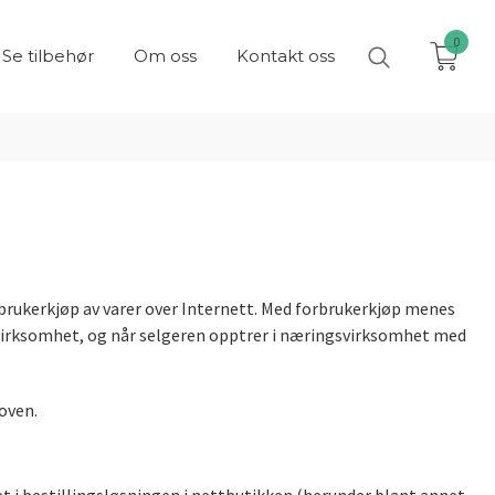
0
Se tilbehør
Om oss
Kontakt oss
brukerkjøp av varer over Internett. Med forbrukerkjøp menes
gsvirksomhet, og når selgeren opptrer i næringsvirksomhet med
oven.