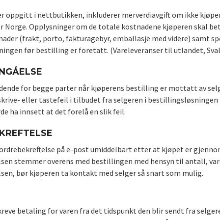
r oppgitt i nettbutikken, inkluderer merverdiavgift om ikke kjøper 
r Norge. Opplysninger om de totale kostnadene kjøperen skal betale
ader (frakt, porto, fakturagebyr, emballasje med videre) samt spes
ningen før bestilling er foretatt. (Vareleveranser til utlandet, Sva
NNGÅELSE
dende for begge parter når kjøperens bestilling er mottatt av selge
ive- eller tastefeil i tilbudet fra selgeren i bestillingsløsningen
de ha innsett at det forelå en slik feil.
KREFTELSE
ordrebekreftelse på e-post umiddelbart etter at kjøpet er gjennom
lsen stemmer overens med bestillingen med hensyn til antall, vare
lsen, bør kjøperen ta kontakt med selger så snart som mulig.
reve betaling for varen fra det tidspunkt den blir sendt fra selge