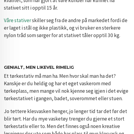
kvalitet, som har gjort at våre kunder har kunnet ha
stativet sitt i opptil 15 år.
Våre stativer
skiller seg fra de andre på markedet fordi de
er laget i stål og ikke plastikk, og vi bruker en sterkere
nylon tråd som sørger for at stativet tåler opptil 30 kg.
GENIALT, MEN LIKEVEL RIMELIG
Et tørkestativ må man ha. Men hvor skal man ha det?
Kanskje er du heldig og har et eget vaskerom med
tørkeplass, men mange vil nok kjenne seg igjen i det evige
tørkestativet i gangen, badet, soverommet eller stuen.
Jo tettere klesvasken henger, jo lenger tid tar det før det
blir tørt. Har du mye vasketøy trenger du gjerne et stort
tørkestativ eller to. Men det finnes også noen kreative
løsninger der ute som både har plass til mye klesvask og