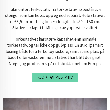
Takmontert tørkestativ fra tørkestativ.no består av 6
stenger som kan heves opp og ned separat. Hele stativet
er 63,5cm bredt og finnes i lengder fra 50 – 180 cm.
Stativet er laget i stål, og er av ypperste kvalitet.
Tørkestativet har større kapasitet enn normale
tørkestativ, og tar ikke opp gulvplass. En utrolig smart
løsning både for å tørke tøy raskere, samt spare plass på
badet eller vaskerommet. Stativet har blitt designet i
Norge, og produseres på en fabrikk i mellom Europa.
KJØP TØRKESTATIV