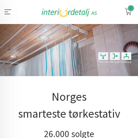
Gå
0
til
innholdet
Norges
smarteste tørkestativ
26.000 solgte