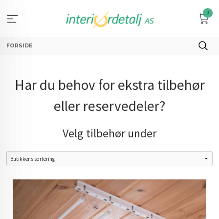
Gå
0
til
innholdet
FORSIDE
Har du behov for ekstra tilbehør
eller reservedeler?
Velg tilbehør under