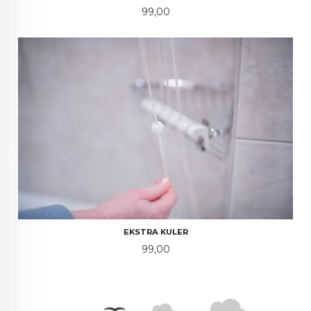
Pris
99,00
EKSTRA KULER
Pris
99,00